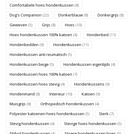
Comfortabele hoes hondenkussen
(8)
Dog's Companion
(22)
Donkerblauw
(8)
Donkergrijs
(8)
Geweven
(5)
Grijs
(8)
Hoes
(10)
Hoes hondenkussen 100% katoen
(4)
Hondenbed
(11)
Hondenbedden
(9)
Hondenkussen
(11)
Hondenkussen anti reumatisch
(5)
Hondenkussen beige
(5)
Hondenkussen eigentijds
(4)
Hondenkussen hoes 100% katoen
(7)
Hondenkussen hoes stevig
(4)
Hondenkussens
(9)
Hondenmand
(8)
Interieur
(10)
Katoen
(9)
Muisgrijs
(8)
Orthopedisch hondenkussen
(4)
Polyester katoenen hoes hondenkussen
(5)
Sterk
(7)
Stevig hondenkussen
(4)
Stevige hoes hondenkussen
(5)
Stijlvol hondenkussen
(4)
Stoere hondenkussen hoes
(5)