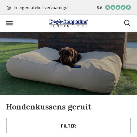
In eigen atelier vervaardigd
8.6
Op werkdagen voor 15:00 best
Hondenkussens geruit
FILTER