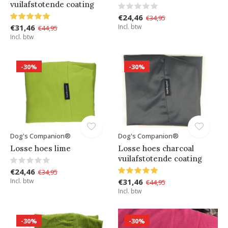
vuilafstotende coating
€24,46
€34,95
€31,46
Incl. btw
€44,95
Incl. btw
-30%
-30%
Dog's Companion®
Dog's Companion®
Losse hoes lime
Losse hoes charcoal
vuilafstotende coating
€24,46
€34,95
Incl. btw
€31,46
€44,95
Incl. btw
-30%
-30%