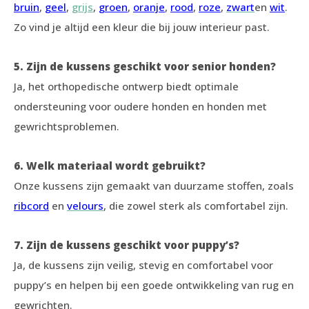
bruin
,
geel
,
grijs
,
groen
,
oranje
,
rood
,
roze
,
zwart
en
wit
.
Zo vind je altijd een kleur die bij jouw interieur past.
5. Zijn de kussens geschikt voor senior honden?
Ja, het orthopedische ontwerp biedt optimale
ondersteuning voor oudere honden en honden met
gewrichtsproblemen.
6. Welk materiaal wordt gebruikt?
Onze kussens zijn gemaakt van duurzame stoffen, zoals
ribcord
en
velours
, die zowel sterk als comfortabel zijn.
7. Zijn de kussens geschikt voor puppy’s?
Ja, de kussens zijn veilig, stevig en comfortabel voor
puppy’s en helpen bij een goede ontwikkeling van rug en
gewrichten.