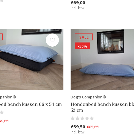
€69,00
Incl. btw
SALE
-30%
mpanion®
Dog's Companion®
ed bench kussen 66 x 54 cm
Hondenbed bench kussen bla
52 cm
49,00
€59,50
€85,00
Incl. btw