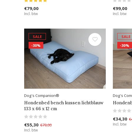
€79,00
€99,00
Incl. btw
Incl. btw
SALE
SALE
-30%
-30%
Dog's Companion®
Dog's Co
Hondenbed bench kussen lichtblauw
Hondenb
133 x 66 x 12 cm
€34,30
€
€55,30
Incl. btw
€79,00
Incl. btw