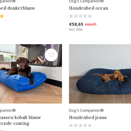
mpanion®
Dog's Companion®
ed donkerblauw
Hondenbed ocean
€58,65
€69,00
Incl. btw
mpanion®
Dog's Companion®
ussen kobalt blauw
Hondenbed jeans
otende coating