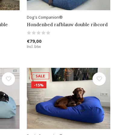
Dog's Companion®
uble
Hondenbed rafblauw double ribcord
€79,00
Incl. btw
SALE
-15%