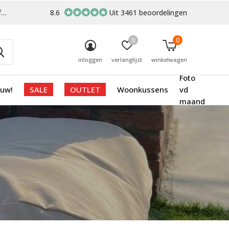
-
8.6
Uit 3461 beoordelingen
0
0
inloggen
verlanglijst
winkelwagen
Foto
euw!
SALE
OUTLET
Woonkussens
vd
maand