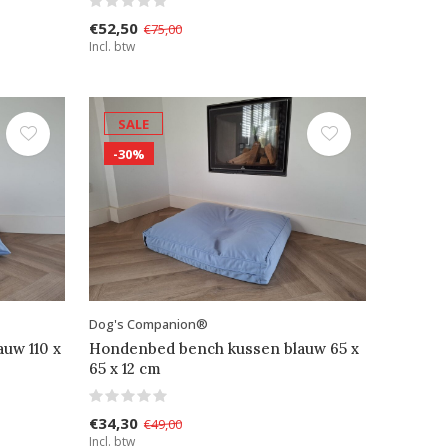
€52,50
€75,00
Incl. btw
SALE
-30%
Dog's Companion®
uw 110 x
Hondenbed bench kussen blauw 65 x
65 x 12 cm
€34,30
€49,00
Incl. btw