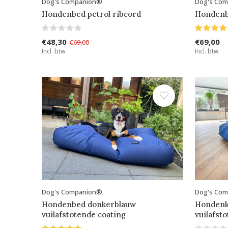
Dog's Companion®
Dog's Co
Hondenbed petrol ribcord
Hondenb
€48,30
€69,00
€69,00
Incl. btw
Incl. btw
Dog's Companion®
Dog's Co
Hondenbed donkerblauw
Hondenk
vuilafstotende coating
vuilafst