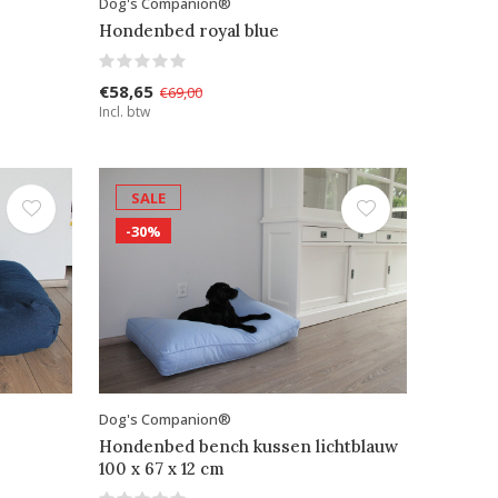
Dog's Companion®
Hondenbed royal blue
€58,65
€69,00
Incl. btw
SALE
-30%
Dog's Companion®
Hondenbed bench kussen lichtblauw
100 x 67 x 12 cm