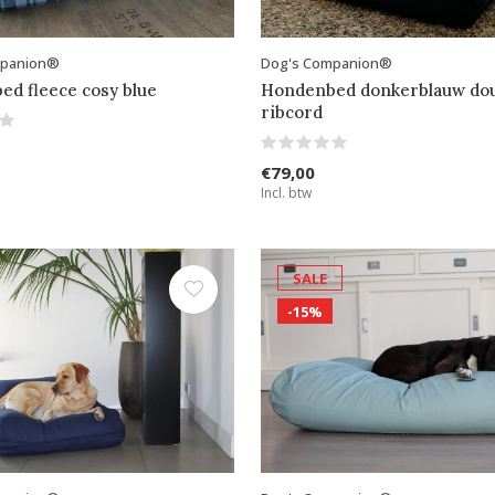
mpanion®
Dog's Companion®
d fleece cosy blue
Hondenbed donkerblauw do
ribcord
€79,00
Incl. btw
SALE
-15%