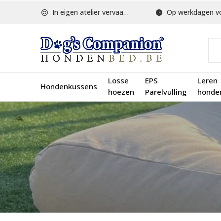
In eigen atelier vervaardigd
Op werkdagen voor 1
Losse
EPS
Leren
Hondenkussens
hoezen
Parelvulling
honde