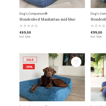
Dog's Companion®
Dog's Co
Hondenbed Manhattan mid blue
Hondenbe
€69,00
€99,00
Incl. btw
Incl. btw
SALE
-30%