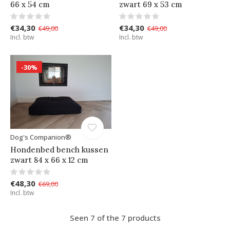
66 x 54 cm
zwart 69 x 53 cm
€34,30
€34,30
€49,00
€49,00
Incl. btw
Incl. btw
-30%
Dog's Companion®
Hondenbed bench kussen
zwart 84 x 66 x 12 cm
€48,30
€69,00
Incl. btw
Seen 7 of the 7 products