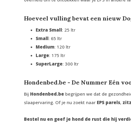
Hoeveel vulling bevat een nieuw D
Extra Small
: 25 ltr
Small
: 65 ltr
Medium
: 120 ltr
Large
: 175 ltr
SuperLarge
: 300 ltr
Hondenbed.be - De Nummer Eén voo
Bij
Hondenbed.be
begrijpen we dat de gezondheid 
slaapervaring. Of je nu zoekt naar
EPS parels
,
zit
Bestel nu en geef je hond de rust die hij verdi