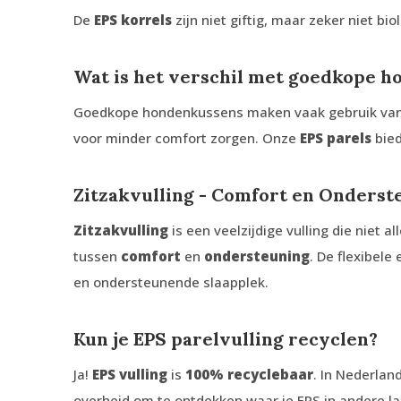
De
EPS korrels
zijn niet giftig, maar zeker niet bi
Wat is het verschil met goedkope 
Goedkope hondenkussens maken vaak gebruik va
voor minder comfort zorgen. Onze
EPS parels
bied
Zitzakvulling - Comfort en Onderst
Zitzakvulling
is een veelzijdige vulling die niet 
tussen
comfort
en
ondersteuning
. De flexibel
en ondersteunende slaapplek.
Kun je EPS parelvulling recyclen?
Ja!
EPS vulling
is
100% recyclebaar
. In Nederla
overheid om te ontdekken waar je EPS in andere la