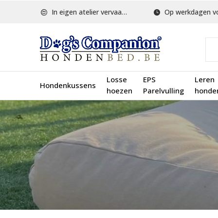
In eigen atelier vervaardigd
Op werkdagen voor 1
Losse
EPS
Leren
Hondenkussens
hoezen
Parelvulling
honde