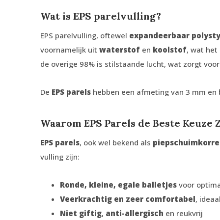
Wat is EPS parelvulling?
EPS parelvulling, oftewel
expandeerbaar polyst
voornamelijk uit
waterstof
en
koolstof
, wat het
de overige 98% is stilstaande lucht, wat zorgt voor 
De
EPS parels
hebben een afmeting van 3 mm en bi
Waarom EPS Parels de Beste Keuze 
EPS parels
, ook wel bekend als
piepschuimkorre
vulling zijn:
Ronde, kleine, egale balletjes
voor optima
Veerkrachtig en zeer comfortabel
, ideaa
Niet giftig
,
anti-allergisch
en reukvrij