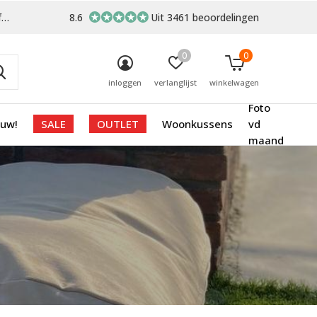
-
8.6
Uit 3461 beoordelingen
0
0
inloggen
verlanglijst
winkelwagen
Foto
euw!
SALE
OUTLET
Woonkussens
vd
maand