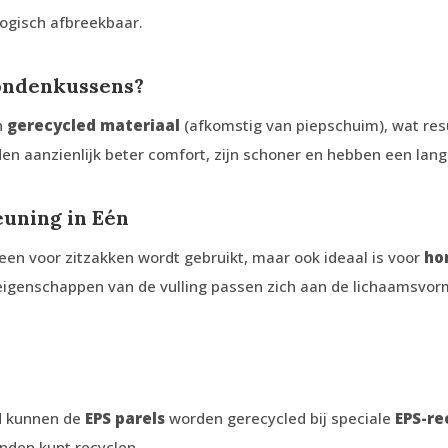
ologisch afbreekbaar.
hondenkussens?
n
gerecycled materiaal
(afkomstig van piepschuim), wat resu
en aanzienlijk beter comfort, zijn schoner en hebben een lang
euning in Eén
alleen voor zitzakken wordt gebruikt, maar ook ideaal is voor
ho
e eigenschappen van de vulling passen zich aan de lichaamsvo
nd kunnen de
EPS parels
worden gerecycled bij speciale
EPS-re
nden kunt recyclen.