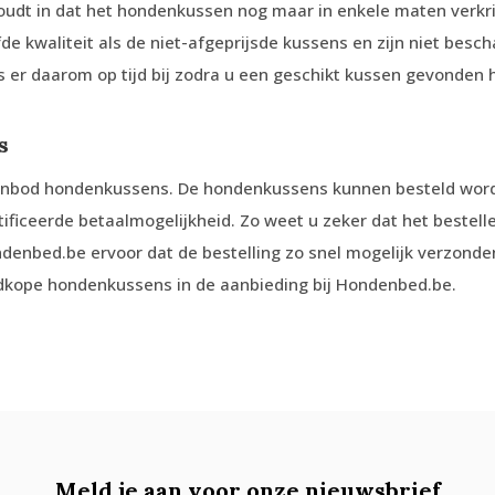
dt in dat het hondenkussen nog maar in enkele maten verkri
e kwaliteit als de niet-afgeprijsde kussens en zijn niet besch
er daarom op tijd bij zodra u een geschikt kussen gevonden h
s
anbod hondenkussens. De hondenkussens kunnen besteld worde
tificeerde betaalmogelijkheid. Zo weet u zeker dat het bestel
ndenbed.be ervoor dat de bestelling zo snel mogelijk verzonde
edkope hondenkussens in de aanbieding bij Hondenbed.be.
Meld je aan voor onze nieuwsbrief