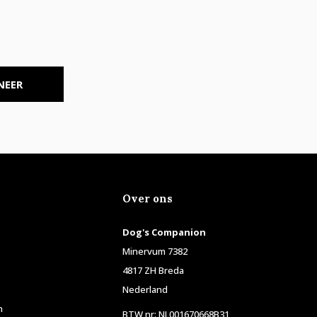
NEER
Over ons
Dog's Companion
Minervum 7382
4817 ZH Breda
Nederland
n
BTW nr: NL001670668B31