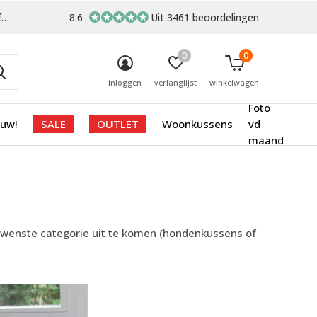
-
8.6
Uit 3461 beoordelingen
0
0
inloggen
verlanglijst
winkelwagen
Foto
euw!
SALE
OUTLET
Woonkussens
vd
maand
gewenste categorie uit te komen (hondenkussens of