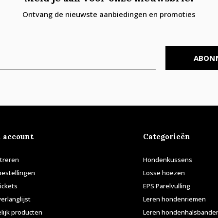
Ontvang de nieuwste aanbiedingen en promoties
ABON
n account
Categorieën
treren
Hondenkussens
bestellingen
Losse hoezen
tickets
EPS Parelvulling
verlanglijst
Leren hondenriemen
lijk producten
Leren hondenhalsbande