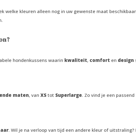
k welke kleuren alleen nog in uw gewenste maat beschikbaar
n.
on?
abele hondenkussens waarin
kwaliteit
,
comfort
en
design
lende maten
, van
XS
tot
Superlarge
. Zo vind je een passen
baar
. Wil je na verloop van tijd een andere kleur of uitstraling