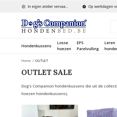
In eigen atelier vervaardigd
Op werkdagen voor 1
Losse
EPS
Leren
Hondenkussens
hoezen
Parelvulling
honde
Home
OUTLET
OUTLET SALE
Dog's Companion hondenkussens die uit de collecti
hoezen hondenkussens).