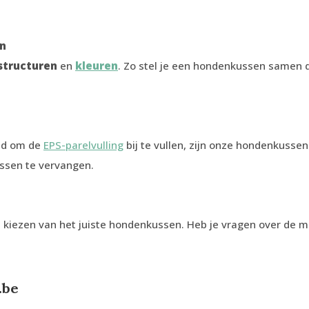
en
structuren
en
kleuren
. Zo stel je een hondenkussen samen d
id om de
EPS-parelvulling
bij te vullen, zijn onze hondenkusse
ussen te vervangen.
het kiezen van het juiste hondenkussen. Heb je vragen over de 
.be