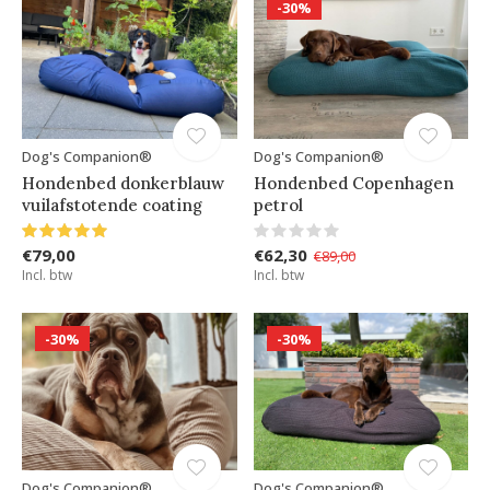
-30%
Dog's Companion®
Dog's Companion®
Hondenbed donkerblauw
Hondenbed Copenhagen
vuilafstotende coating
petrol
€79,00
€62,30
€89,00
Incl. btw
Incl. btw
-30%
-30%
Dog's Companion®
Dog's Companion®