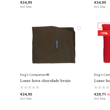
€34,95
€34,95
Incl. btw
Incl. btw
SALE
-15%
Dog's Companion®
Dog's Co
Losse hoes chocolade bruin
Losse h
€34,95
€29,71
€
Incl. btw
Incl. btw