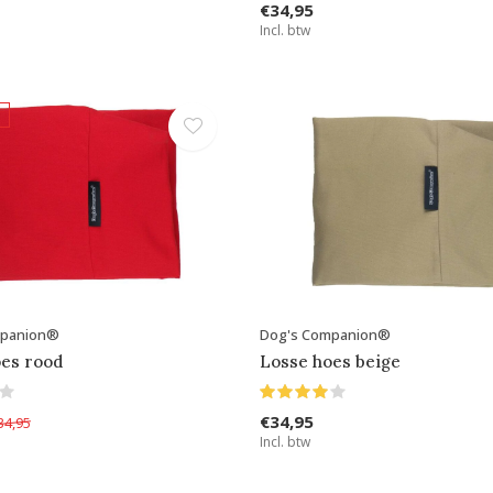
€34,95
Incl. btw
mpanion®
Dog's Companion®
oes rood
Losse hoes beige
€34,95
34,95
Incl. btw