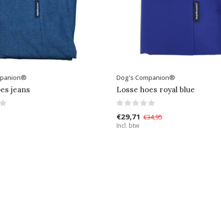
mpanion®
Dog's Companion®
es jeans
Losse hoes royal blue
€29,71
€34,95
Incl. btw