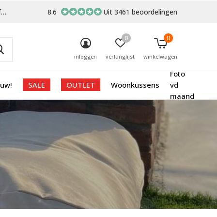
-
8.6
Uit 3461 beoordelingen
0
0
inloggen
verlanglijst
winkelwagen
Foto
euw!
SALE
OUTLET
Woonkussens
vd
maand