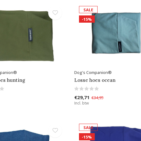
SALE
-15%
mpanion®
Dog's Companion®
es hunting
Losse hoes ocean
€29,71
€34,95
Incl. btw
SALE
-15%