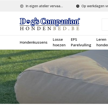
In eigen atelier vervaardigd
Op werkdagen voor 1
Losse
EPS
Leren
Hondenkussens
hoezen
Parelvulling
honde