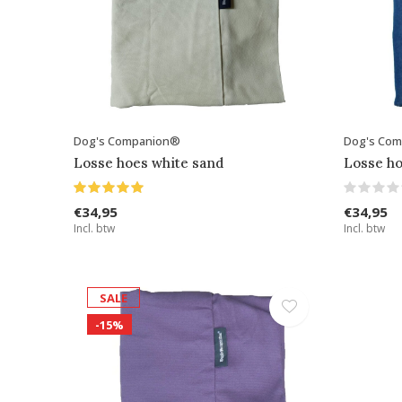
Dog's Companion®
Dog's Co
Losse hoes white sand
Losse ho
€34,95
€34,95
Incl. btw
Incl. btw
SALE
-15%