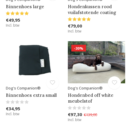
Binnenhoes large
Hondenkussen rood
vuilafstotende coating
€49,95
Incl. btw
€79,00
Incl. btw
-30%
Dog's Companion®
Dog's Companion®
Binnenhoes extra small
Hondenbed off white
meubelstof
€34,95
Incl. btw
€97,30
€139,00
Incl. btw