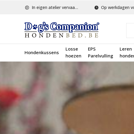
In eigen atelier vervaardigd
Op werkdagen voor 1
Losse
EPS
Leren
Hondenkussens
hoezen
Parelvulling
honde