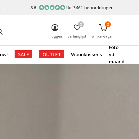
-
8.6
Uit 3461 beoordelingen
0
0
inloggen
verlanglijst
winkelwagen
Foto
euw!
SALE
OUTLET
Woonkussens
vd
maand