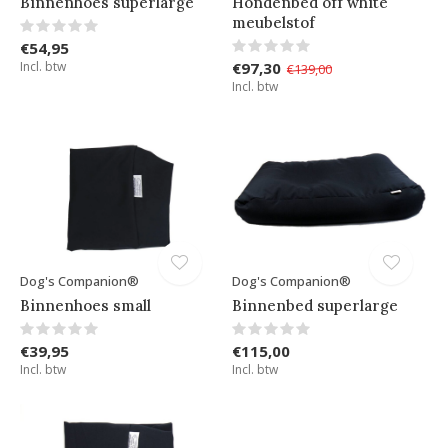
Binnenhoes superlarge
Hondenbed off white
meubelstof
€54,95
Incl. btw
€97,30
€139,00
Incl. btw
Dog's Companion®
Dog's Companion®
Binnenhoes small
Binnenbed superlarge
€39,95
€115,00
Incl. btw
Incl. btw