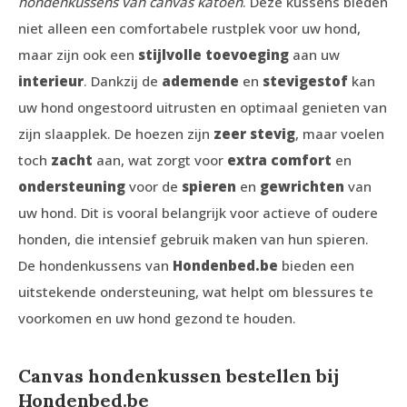
hondenkussens van canvas katoen
. Deze kussens bieden
niet alleen een comfortabele rustplek voor uw hond,
maar zijn ook een
stijlvolle toevoeging
aan uw
interieur
. Dankzij de
ademende
en
stevige
stof
kan
uw hond ongestoord uitrusten en optimaal genieten van
zijn slaapplek. De hoezen zijn
zeer stevig
, maar voelen
toch
zacht
aan, wat zorgt voor
extra comfort
en
ondersteuning
voor de
spieren
en
gewrichten
van
uw hond. Dit is vooral belangrijk voor actieve of oudere
honden, die intensief gebruik maken van hun spieren.
De hondenkussens van
Hondenbed.be
bieden een
uitstekende ondersteuning, wat helpt om blessures te
voorkomen en uw hond gezond te houden.
Canvas hondenkussen bestellen bij
Hondenbed.be