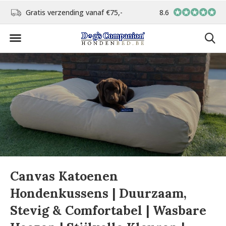
d
Gratis verzending vanaf €75,-
8.6
In eigen atelier ver
Canvas Katoenen
Hondenkussens | Duurzaam,
Stevig & Comfortabel | Wasbare