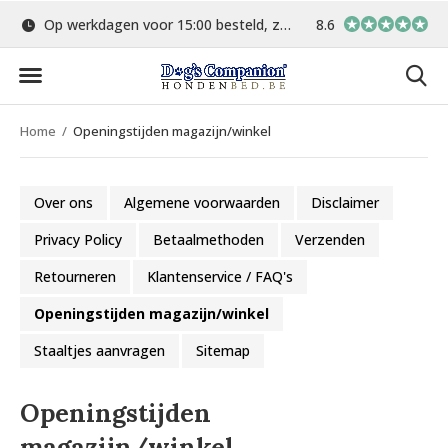
Op werkdagen voor 15:00 besteld, zelfde dag verstuurd
8.6
Gratis verzending 
Home
Openingstijden magazijn/winkel
Over ons
Algemene voorwaarden
Disclaimer
Privacy Policy
Betaalmethoden
Verzenden
Retourneren
Klantenservice / FAQ's
Openingstijden magazijn/winkel
Staaltjes aanvragen
Sitemap
Openingstijden
magazijn/winkel