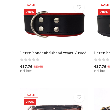
SALE
SALE
-30%
-30%
Leren hondenhalsband zwart / rood
Leren h
€37,76
€37,76
€53,95
€
Incl. btw
Incl. btw
SALE
-15%