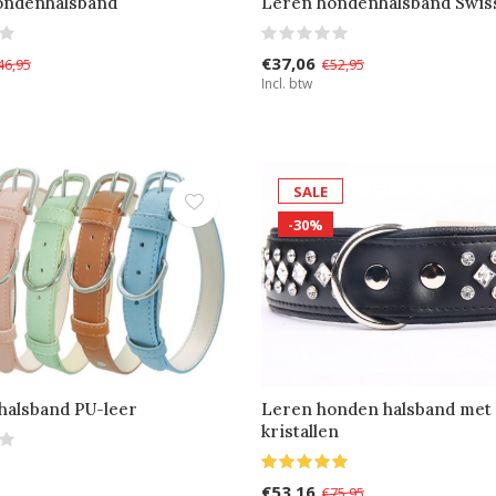
ondenhalsband
Leren hondenhalsband Swis
€37,06
46,95
€52,95
Incl. btw
SALE
-30%
halsband PU-leer
Leren honden halsband met
kristallen
€53,16
€75,95