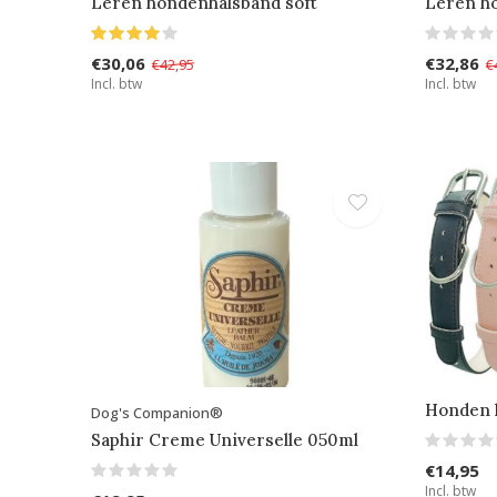
Leren hondenhalsband soft
Leren h
€30,06
€32,86
€42,95
€
Incl. btw
Incl. btw
Honden 
Dog's Companion®
Saphir Creme Universelle 050ml
€14,95
Incl. btw