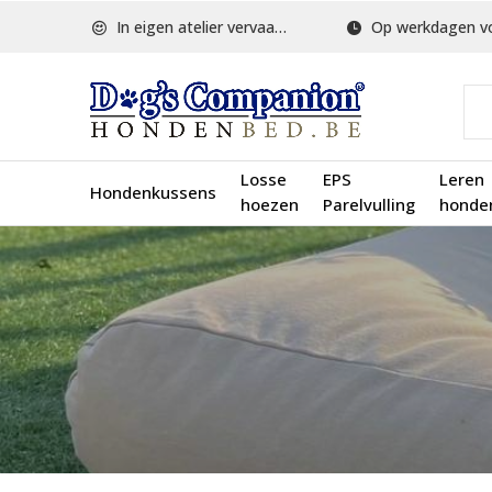
In eigen atelier vervaardigd
Op werkdagen voor 1
Losse
EPS
Leren
Hondenkussens
hoezen
Parelvulling
honde