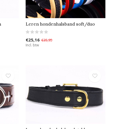
n
Leren hondenhalsband soft/duo
€25,16
€35,95
Incl. btw