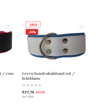
SALE
-30%
 / rose
Leren hondenhalsband wit /
lichtblauw
€37,76
€53,95
Incl. btw