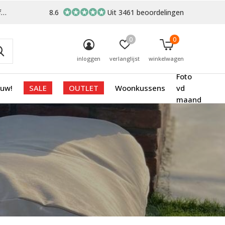
-
8.6
Uit 3461 beoordelingen
0
0
inloggen
verlanglijst
winkelwagen
Foto
euw!
SALE
OUTLET
Woonkussens
vd
maand