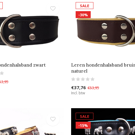
SALE
-30%
ondenhalsband zwart
Leren hondenhalsband brui
naturel
53,95
€37,76
€53,95
Incl. btw
SALE
-15%