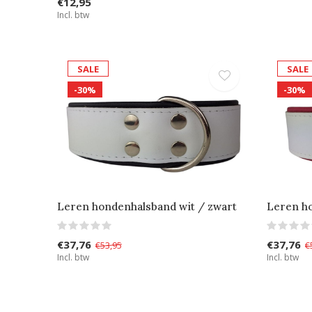
€12,95
Incl. btw
SALE
SALE
-30%
-30%
Leren hondenhalsband wit / zwart
Leren ho
€37,76
€37,76
€53,95
€
Incl. btw
Incl. btw