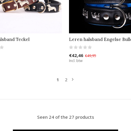
lsband Teckel
Leren halsband Engelse Bul
€42,46
€49,95
Incl. btw
1
2
Seen 24 of the 27 products