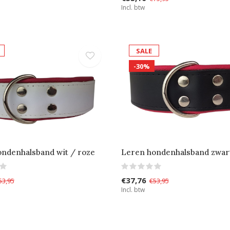
Incl. btw
SALE
-30%
ndenhalsband wit / roze
Leren hondenhalsband zwart
€37,76
53,95
€53,95
Incl. btw