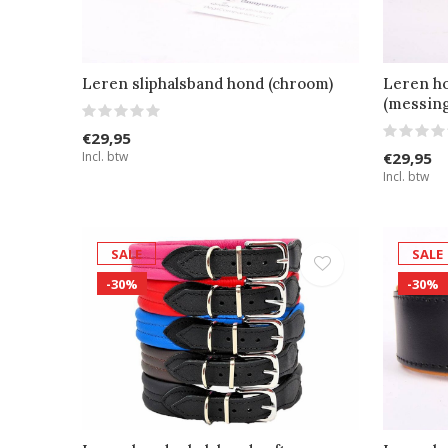
Leren sliphalsband hond (chroom)
Leren ho
(messing
€29,95
Incl. btw
€29,95
Incl. btw
SALE
SALE
-30%
-30%