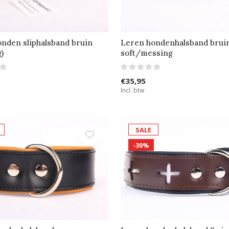
nden sliphalsband bruin
Leren hondenhalsband brui
)
soft/messing
€35,95
Incl. btw
SALE
-30%