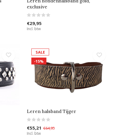
s
Leren hondenhalsband gold,
exclusive
€29,95
Incl. btw
SALE
-15%
Leren halsband Tijger
€55,21
€64,95
Incl. btw