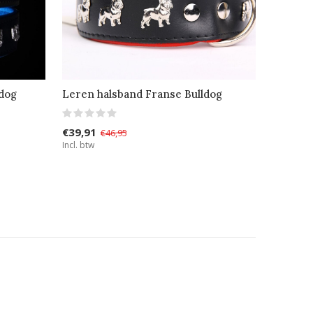
ldog
Leren halsband Franse Bulldog
€39,91
€46,95
Incl. btw