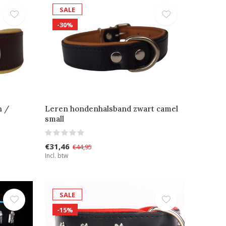
SALE
-30%
n /
Leren hondenhalsband zwart camel
small
€31,46
€44,95
Incl. btw
SALE
-15%