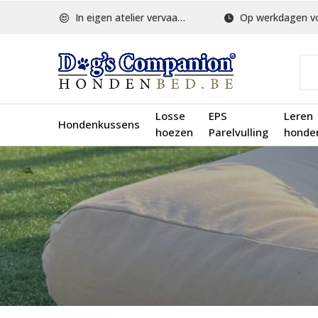
In eigen atelier vervaardigd
Op werkdagen voor 1
Losse
EPS
Leren
Hondenkussens
hoezen
Parelvulling
honde