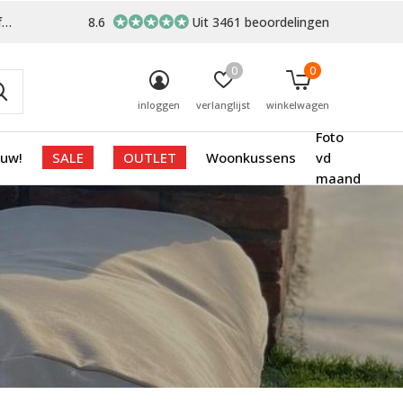
-
8.6
Uit 3461 beoordelingen
0
0
inloggen
verlanglijst
winkelwagen
Foto
euw!
SALE
OUTLET
Woonkussens
vd
maand