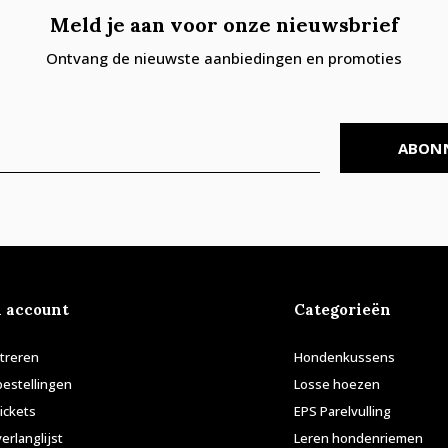
Meld je aan voor onze nieuwsbrief
Ontvang de nieuwste aanbiedingen en promoties
ABON
n account
Categorieën
treren
Hondenkussens
bestellingen
Losse hoezen
tickets
EPS Parelvulling
verlanglijst
Leren hondenriemen