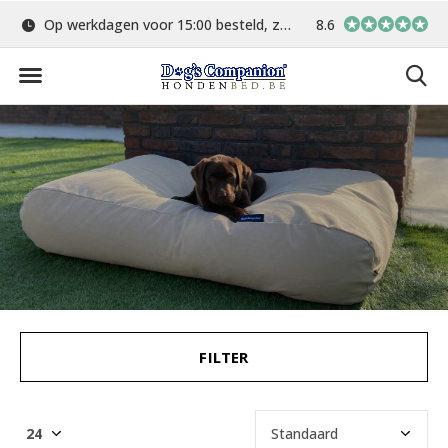
rd
Gratis verzending vanaf €75,-
8.6
In eigen atelier ve
FILTER