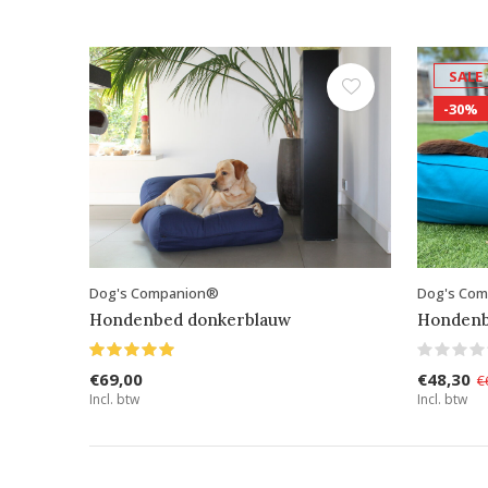
SALE
-30%
Dog's Companion®
Dog's Co
Hondenbed donkerblauw
Hondenb
€69,00
€48,30
€
Incl. btw
Incl. btw