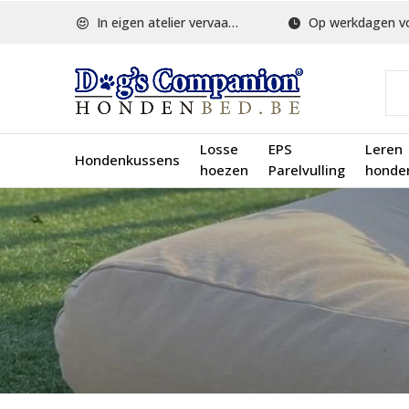
In eigen atelier vervaardigd
Op werkdagen voor 1
Losse
EPS
Leren
Hondenkussens
hoezen
Parelvulling
honde