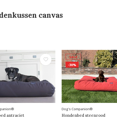
denkussen canvas
SALE
-30%
mpanion®
Dog's Companion®
ed antraciet
Hondenbed steenrood