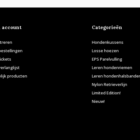
n account
Categorieën
treren
Hondenkussens
bestellingen
Losse hoezen
tickets
EPS Parelvulling
verlanglijst
Leren hondenriemen
lijk producten
Leren hondenhalsbande
Nylon Retrieverlijn
Limited Edition!
Nieuw!