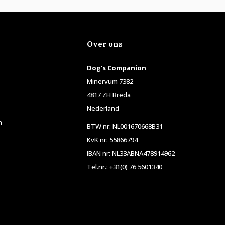
Over ons
Dog's Companion
Minervum 7382
4817 ZH Breda
Nederland
n
BTW nr: NL001670668B31
KvK nr: 55866794
IBAN nr: NL33ABNA478914962
Tel.nr.: +31(0) 76 5601340