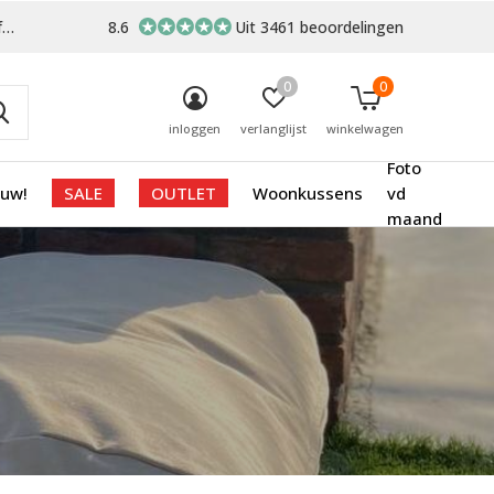
-
8.6
Uit 3461 beoordelingen
0
0
inloggen
verlanglijst
winkelwagen
Foto
euw!
SALE
OUTLET
Woonkussens
vd
maand