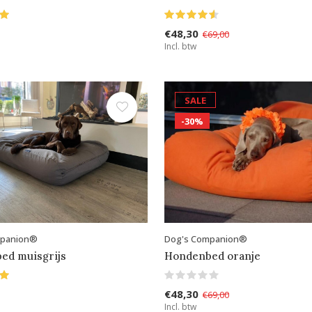
€48,30
€69,00
Incl. btw
SALE
-30%
mpanion®
Dog's Companion®
ed muisgrijs
Hondenbed oranje
€48,30
€69,00
Incl. btw