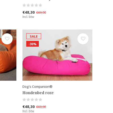
€48,30
€69,00
Incl. btw
SALE
-30%
Dog's Companion®
Hondenbed roze
€48,30
€69,00
Incl. btw