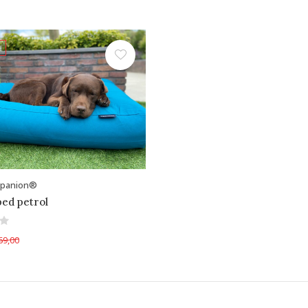
mpanion®
ed petrol
69,00