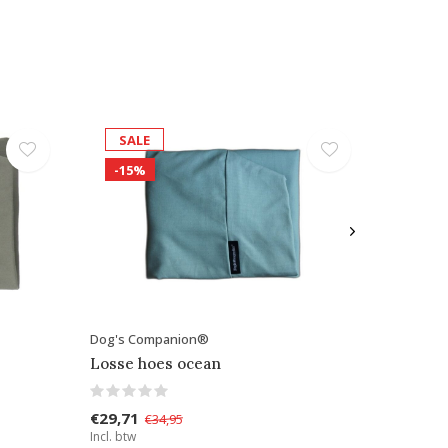
SALE
-15%
Dog's Companion®
Losse hoes ocean
€29,71
€34,95
Incl. btw