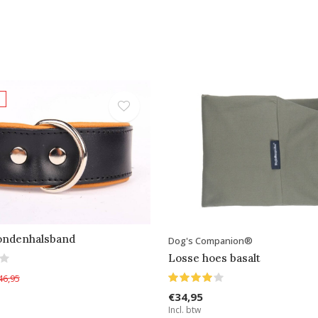
ondenhalsband
Dog's Companion®
Losse hoes basalt
46,95
€34,95
Incl. btw