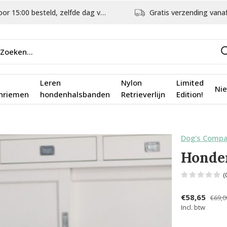
5:00 besteld, zelfde dag verstuurd
Gratis verzending vanaf €75,
Leren
Nylon
Limited
Ni
nriemen
hondenhalsbanden
Retrieverlijn
Edition!
Dog's Comp
Honde
(
€58,65
€69,0
Incl. btw