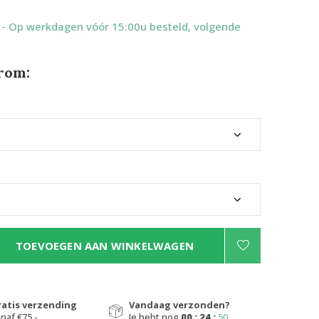
7
- Op werkdagen vóór 15:00u besteld, volgende
rom:
TOEVOEGEN AAN WINKELWAGEN
ratis verzending
Vandaag verzonden?
naf €75,-
Je hebt nog
00 : 24 :
49