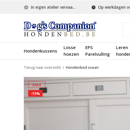
In eigen atelier vervaardigd
Op werkdagen voor 1
Losse
EPS
Leren
Hondenkussens
hoezen
Parelvulling
honde
Terug naar overzicht
Hondenbed ocean
SALE
-15%