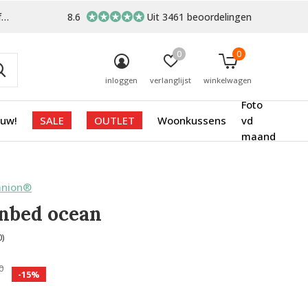
-
8.6
Uit 3461 beoordelingen
0
0
inloggen
verlanglijst
winkelwagen
Foto
euw!
SALE
OUTLET
Woonkussens
vd
maand
anion®
nbed ocean
0)
0
-15%