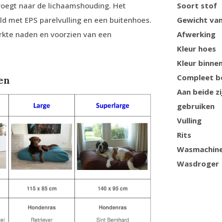
voegt naar de lichaamshouding. Het
Soort stof
d met EPS parelvulling en een buitenhoes.
Gewicht van
erkte naden en voorzien van een
Afwerking
Kleur hoes
Kleur binne
Compleet b
en
Aan beide zi
gebruiken
Vulling
Rits
Wasmachin
Wasdroger