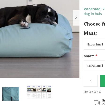
Voorraad: 
dag in huis
Choose f
Maat:
Maat:
*
0
0
:
0
0
:
0
0
:
0
0
G
Va