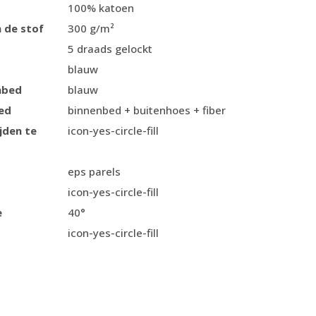
100% katoen
 de stof
300 g/m²
5 draads gelockt
blauw
nbed
blauw
ed
binnenbed + buitenhoes + fiber
jden te
icon-yes-circle-fill
eps parels
icon-yes-circle-fill
e
40°
icon-yes-circle-fill