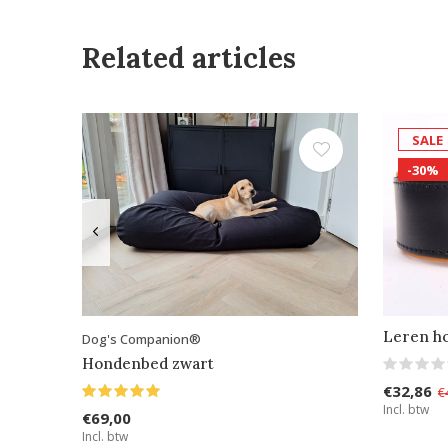
Related articles
SALE
-30%
Leren h
Dog's Companion®
Hondenbed zwart
€32,86
€
Incl. btw
€69,00
Incl. btw