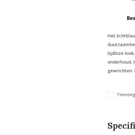
Bes
Het lichtbla
duurzaamhei
tijdloze loo
onderhoud. 
gewrichten. 
Toevoege
Specif