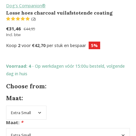
Dog's Companion®
Losse hoes charcoal vuilafstotende coating
(2)
€31,46
€44,95
Incl. btw
Koop
2
voor
€42,70
per stuk en bespaar
5%
Voorraad: 4
- Op werkdagen vóór 15:00u besteld, volgende
dag in huis
Choose from:
Maat:
Maat:
*