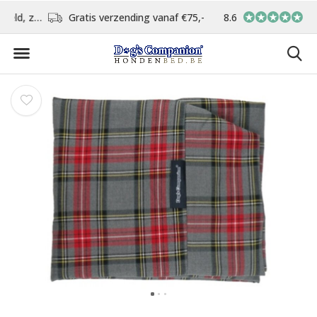
d
Gratis verzending vanaf €75,-
8.6
In eigen atelier ver