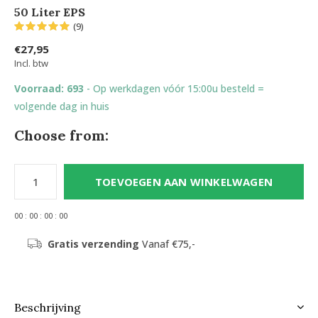
50 Liter EPS
(9)
€27,95
Incl. btw
Voorraad: 693
- Op werkdagen vóór 15:00u besteld =
volgende dag in huis
Choose from:
TOEVOEGEN AAN WINKELWAGEN
0
0
:
0
0
:
0
0
:
0
0
Gratis verzending
Vanaf €75,-
Beschrijving