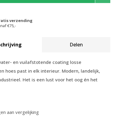
ratis verzending
naf €75,-
chrijving
Delen
ater- en vuilafstotende coating losse
 hoes past in elk interieur. Modern, landelijk,
ndustrieel. Het is een lust voor het oog én het
n aan vergelijking