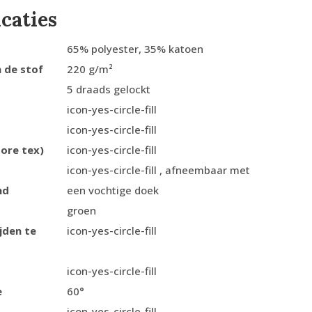
icaties
65% polyester, 35% katoen
 de stof
220 g/m²
5 draads gelockt
icon-yes-circle-fill
icon-yes-circle-fill
ore tex)
icon-yes-circle-fill
icon-yes-circle-fill , afneembaar met
nd
een vochtige doek
groen
jden te
icon-yes-circle-fill
icon-yes-circle-fill
e
60°
icon-yes-circle-fill