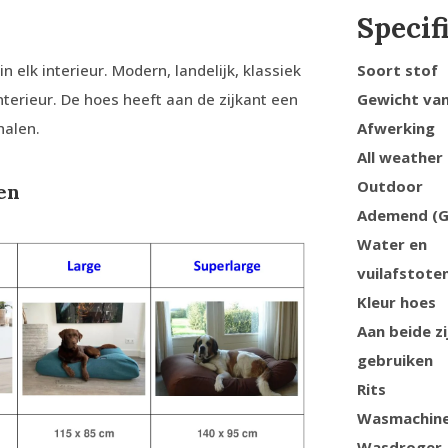
Specif
elk interieur. Modern, landelijk, klassiek
Soort stof
interieur. De hoes heeft aan de zijkant een
Gewicht van
halen.
Afwerking
All weather
Outdoor
en
Ademend (G
Water en
vuilafstote
Kleur hoes
Aan beide zi
gebruiken
Rits
Wasmachin
Wasdroger