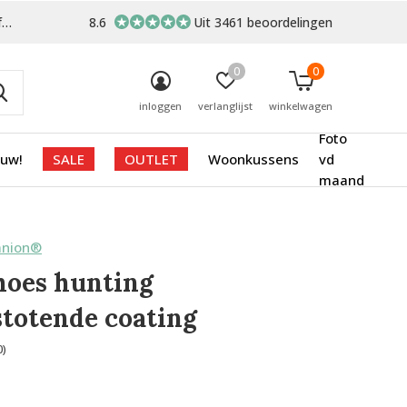
-
8.6
Uit 3461 beoordelingen
0
0
inloggen
verlanglijst
winkelwagen
Foto
euw!
SALE
OUTLET
Woonkussens
vd
maand
anion®
hoes hunting
stotende coating
0)