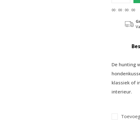
0
0
:
0
0
:
0
0
:
0
0
G
Va
Bes
De hunting w
hondenkussen
klassiek of i
interieur.
Toevoege