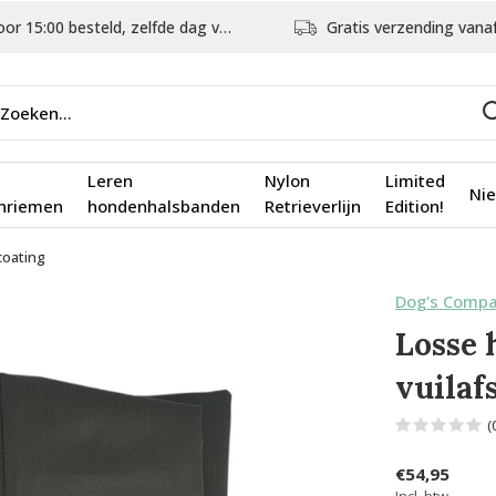
5:00 besteld, zelfde dag verstuurd
Gratis verzending vanaf €75,
Leren
Nylon
Limited
Ni
nriemen
hondenhalsbanden
Retrieverlijn
Edition!
coating
Dog's Comp
Losse 
vuilaf
(
€54,95