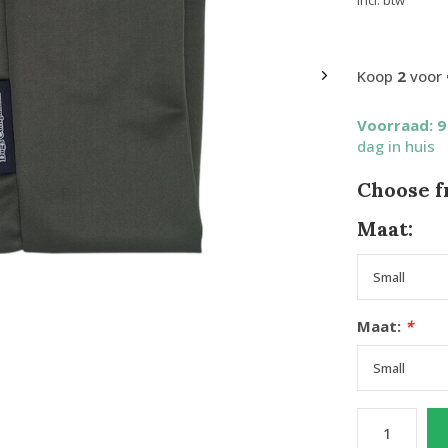
Incl. btw
Koop
2
voor
Voorraad: 
dag in huis
Choose f
Maat:
Maat:
*