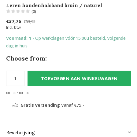
Leren hondenhalsband bruin / naturel
(0)
€37,76
€53,95
Incl. btw
Voorraad: 1
- Op werkdagen vóór 15:00u besteld, volgende
dag in huis
Choose from:
TOEVOEGEN AAN WINKELWAGEN
0
0
:
0
0
:
0
0
:
0
0
Gratis verzending
Vanaf €75,-
Beschrijving