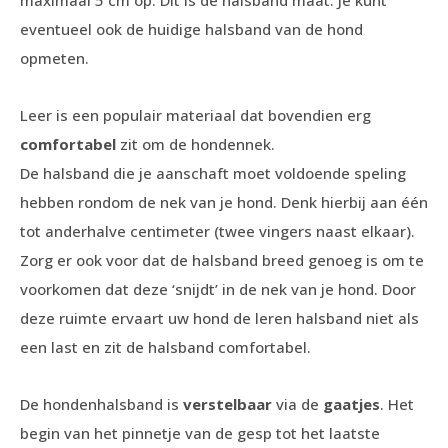
maximaal 5 cm op. Dit is de halsband maat. Je kunt
eventueel ook de huidige halsband van de hond
opmeten.
Leer is een populair materiaal dat bovendien erg
comfortabel
zit om de hondennek.
De halsband die je aanschaft moet voldoende speling
hebben rondom de nek van je hond. Denk hierbij aan één
tot anderhalve centimeter (twee vingers naast elkaar).
Zorg er ook voor dat de halsband breed genoeg is om te
voorkomen dat deze ‘snijdt’ in de nek van je hond. Door
deze ruimte ervaart uw hond de leren halsband niet als
een last en zit de halsband comfortabel.
De hondenhalsband is
verstelbaar
via de
gaatjes
. Het
begin van het pinnetje van de gesp tot het laatste