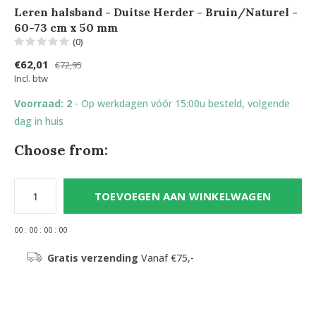
Leren halsband - Duitse Herder - Bruin/Naturel -
60-73 cm x 50 mm
(0)
€62,01
€72,95
Incl. btw
Voorraad: 2
- Op werkdagen vóór 15:00u besteld, volgende
dag in huis
Choose from:
TOEVOEGEN AAN WINKELWAGEN
0
0
:
0
0
:
0
0
:
0
0
Gratis verzending
Vanaf €75,-