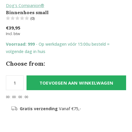
Dog's Companion®
Binnenhoes small
(0)
€39,95
Incl. btw
Voorraad: 999
- Op werkdagen vóór 15:00u besteld =
volgende dag in huis
Choose from:
TOEVOEGEN AAN WINKELWAGEN
0
0
:
0
0
:
0
0
:
0
0
Gratis verzending
Vanaf €75,-