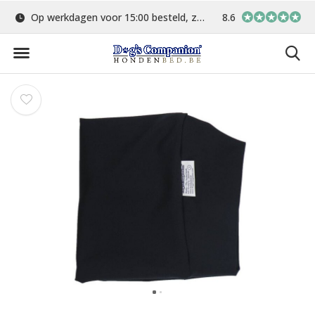
Op werkdagen voor 15:00 besteld, zelfde dag verstuurd
Gratis verzending va
8.6