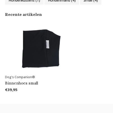
Hondenkussens
(1)
Hondenmand
(4)
Small
(4)
Recente artikelen
Dog's Companion®
Binnenhoes small
€39,95