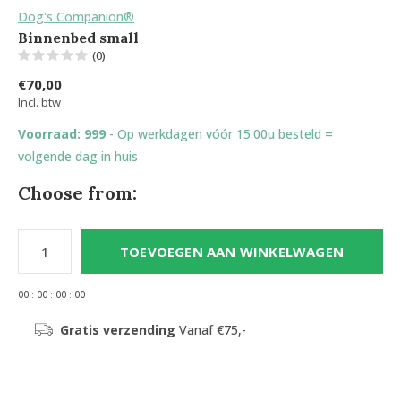
Dog's Companion®
Binnenbed small
(0)
€70,00
Incl. btw
Voorraad: 999
- Op werkdagen vóór 15:00u besteld =
volgende dag in huis
Choose from:
TOEVOEGEN AAN WINKELWAGEN
0
0
:
0
0
:
0
0
:
0
0
Gratis verzending
Vanaf €75,-