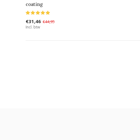
coating
€31,46
€44,95
Incl. btw