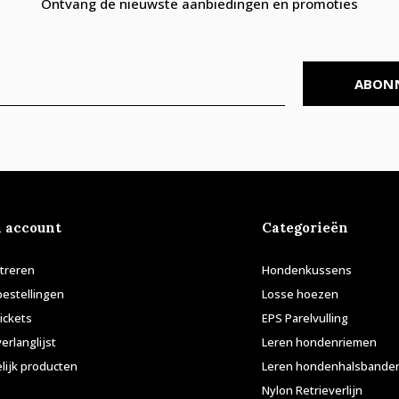
Ontvang de nieuwste aanbiedingen en promoties
ABON
n account
Categorieën
treren
Hondenkussens
bestellingen
Losse hoezen
tickets
EPS Parelvulling
verlanglijst
Leren hondenriemen
lijk producten
Leren hondenhalsbande
Nylon Retrieverlijn