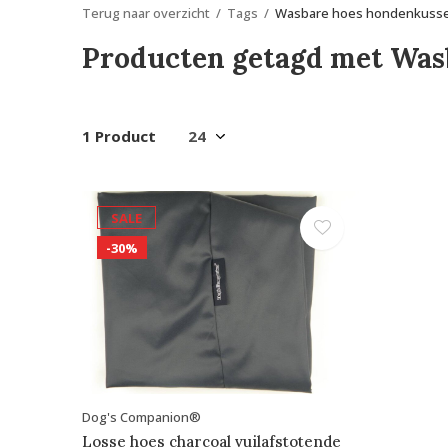
Terug naar overzicht
Tags
Wasbare hoes hondenkuss
Producten getagd met Was
1 Product
SALE
-30%
Dog's Companion®
Losse hoes charcoal vuilafstotende