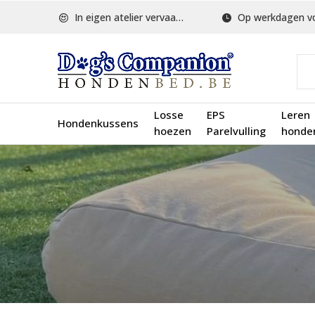
In eigen atelier vervaardigd
Op werkdagen voor 1
Losse
EPS
Leren
Hondenkussens
hoezen
Parelvulling
honde