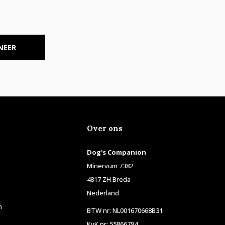
NEER
Over ons
Dog's Companion
Minervum 7382
4817 ZH Breda
Nederland
n
BTW nr: NL001670668B31
KvK nr: 55866794