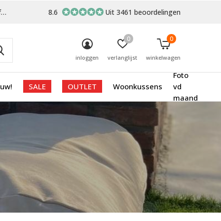
-
8.6
Uit 3461 beoordelingen
0
0
inloggen
verlanglijst
winkelwagen
Foto
euw!
SALE
OUTLET
Woonkussens
vd
maand