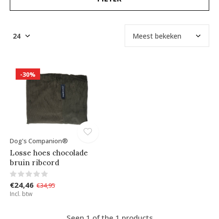
-30%
Dog's Companion®
Losse hoes chocolade
bruin ribcord
€24,46
€34,95
Incl. btw
Seen 1 of the 1 products