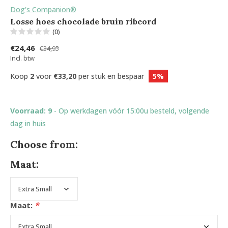
Dog's Companion®
Losse hoes chocolade bruin ribcord
(0)
€24,46
€34,95
Incl. btw
Koop
2
voor
€33,20
per stuk en bespaar
5%
Voorraad: 9
- Op werkdagen vóór 15:00u besteld, volgende
dag in huis
Choose from:
Maat:
Maat:
*