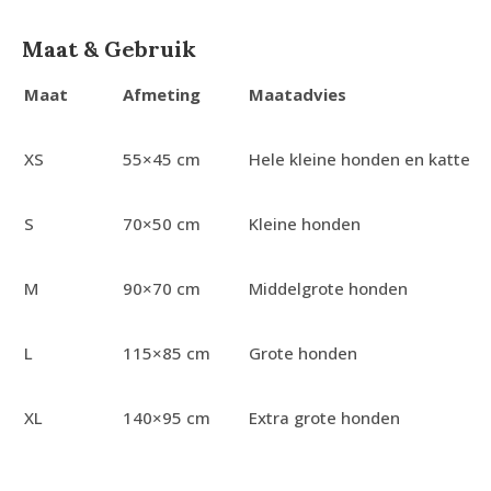
Maat & Gebruik
Maat
Afmeting
Maatadvies
XS
55×45 cm
Hele kleine honden en katten
S
70×50 cm
Kleine honden
M
90×70 cm
Middelgrote honden
L
115×85 cm
Grote honden
XL
140×95 cm
Extra grote honden