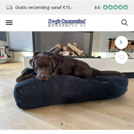
d
Gratis verzending vanaf €75,-
8.6
In eigen atelier ver