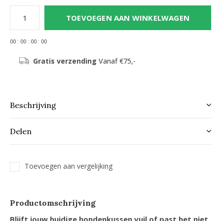
TOEVOEGEN AAN WINKELWAGEN
0
0
:
0
0
:
0
0
:
0
0
Gratis verzending
Vanaf €75,-
Beschrijving
Delen
Toevoegen aan vergelijking
Productomschrijving
Blijft jouw huidige hondenkussen vuil of past het niet