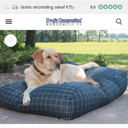
d
Gratis verzending vanaf €75,-
8.6
In eigen atelier ver