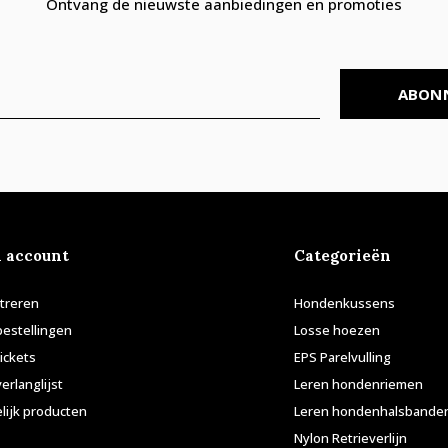
Ontvang de nieuwste aanbiedingen en promoties
ABON
n account
Categorieën
treren
Hondenkussens
bestellingen
Losse hoezen
tickets
EPS Parelvulling
verlanglijst
Leren hondenriemen
lijk producten
Leren hondenhalsbande
Nylon Retrieverlijn