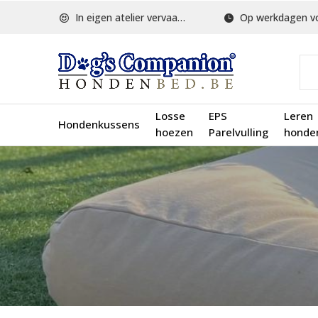
In eigen atelier vervaardigd
Op werkdagen voor 1
Losse
EPS
Leren
Hondenkussens
hoezen
Parelvulling
honde