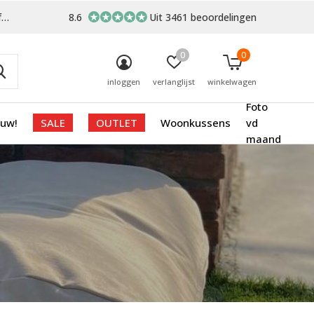
-
8.6
Uit 3461 beoordelingen
0
0
inloggen
verlanglijst
winkelwagen
Foto
euw!
SALE
OUTLET
Woonkussens
vd
maand