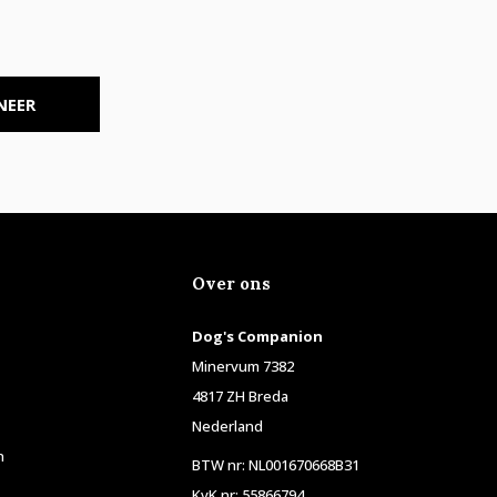
NEER
Over ons
Dog's Companion
Minervum 7382
4817 ZH Breda
Nederland
n
BTW nr: NL001670668B31
KvK nr: 55866794