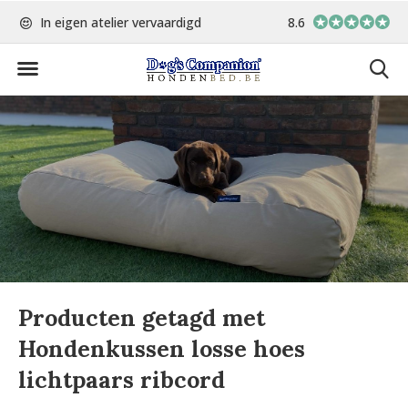
In eigen atelier vervaardigd
8.6
Op werkdagen voor 15:00 best
Producten getagd met
Hondenkussen losse hoes
lichtpaars ribcord