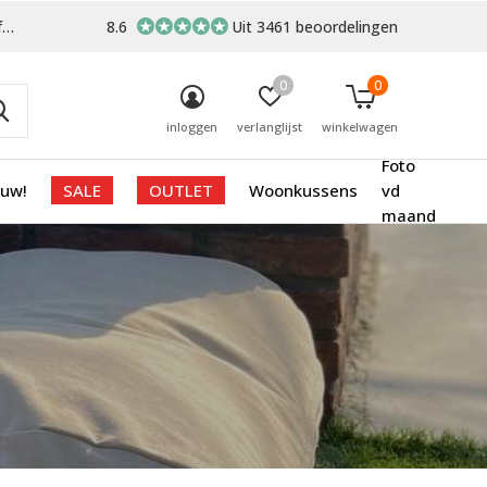
-
8.6
Uit 3461 beoordelingen
0
0
inloggen
verlanglijst
winkelwagen
Foto
euw!
SALE
OUTLET
Woonkussens
vd
maand