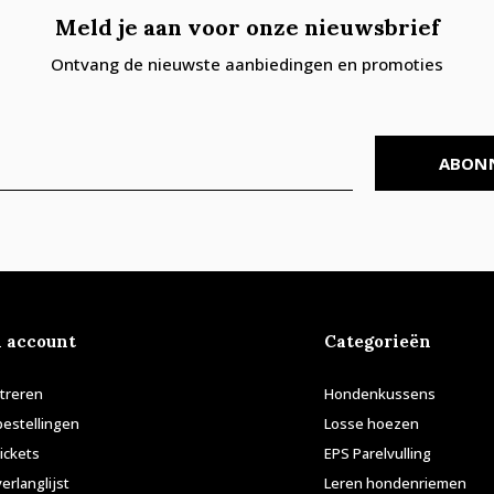
Meld je aan voor onze nieuwsbrief
Ontvang de nieuwste aanbiedingen en promoties
ABON
n account
Categorieën
treren
Hondenkussens
bestellingen
Losse hoezen
tickets
EPS Parelvulling
verlanglijst
Leren hondenriemen