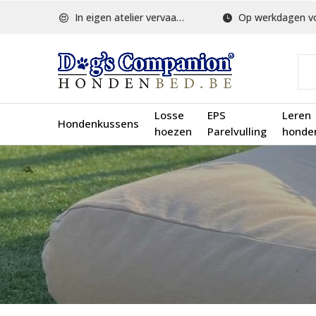
In eigen atelier vervaardigd
Op werkdagen voor 1
Losse
EPS
Leren
Hondenkussens
hoezen
Parelvulling
honde