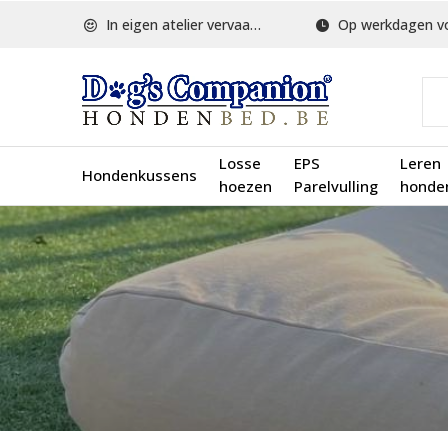
In eigen atelier vervaardigd
Op werkdagen voor 1
Losse
EPS
Leren
Hondenkussens
hoezen
Parelvulling
honde