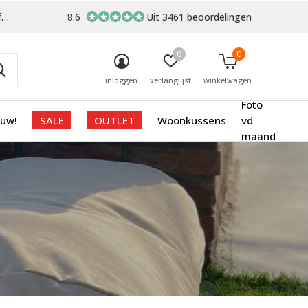
-
8.6
Uit 3461 beoordelingen
0
0
inloggen
verlanglijst
winkelwagen
Foto
euw!
SALE
OUTLET
Woonkussens
vd
maand