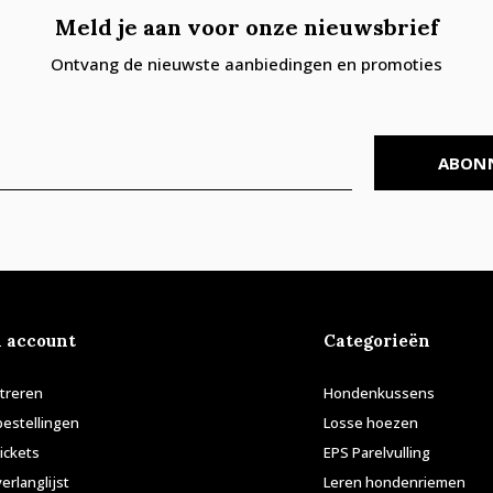
Meld je aan voor onze nieuwsbrief
Ontvang de nieuwste aanbiedingen en promoties
ABON
n account
Categorieën
treren
Hondenkussens
bestellingen
Losse hoezen
tickets
EPS Parelvulling
verlanglijst
Leren hondenriemen