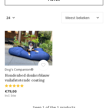
Dog's Companion®
Hondenbed donkerblauw
vuilafstotende coating
€79,00
Incl. btw
Seen 1 of the 1 products