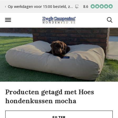
stuurd
Gratis verzending vanaf €75,-
8.6
In eigen atelier
Producten getagd met Hoes
hondenkussen mocha
FILTER