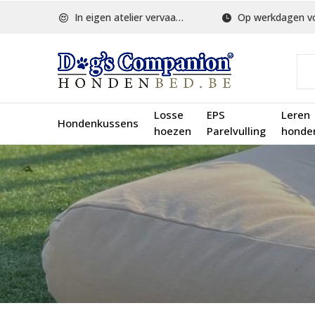
In eigen atelier vervaardigd
Op werkdagen voor 1
Losse
EPS
Leren
Hondenkussens
hoezen
Parelvulling
honde