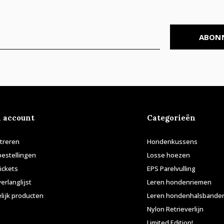
ABON
n account
Categorieën
treren
Hondenkussens
bestellingen
Losse hoezen
tickets
EPS Parelvulling
verlanglijst
Leren hondenriemen
lijk producten
Leren hondenhalsbande
Nylon Retrieverlijn
Limited Edition!