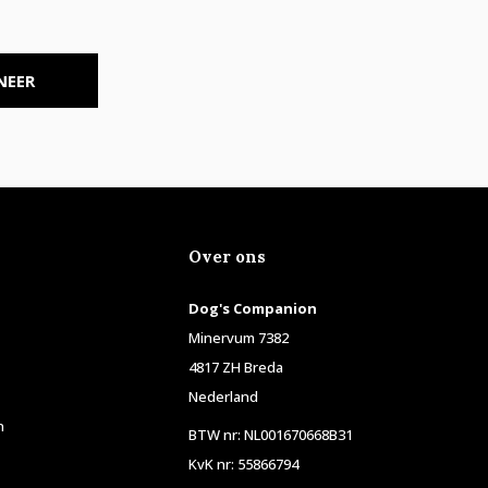
NEER
Over ons
Dog's Companion
Minervum 7382
4817 ZH Breda
Nederland
n
BTW nr: NL001670668B31
KvK nr: 55866794