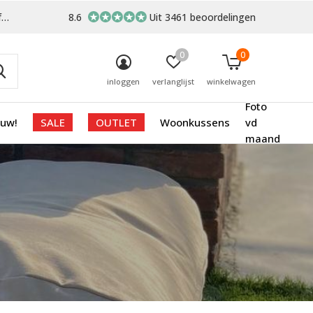
-
8.6
Uit 3461 beoordelingen
0
0
inloggen
verlanglijst
winkelwagen
Foto
euw!
SALE
OUTLET
Woonkussens
vd
maand