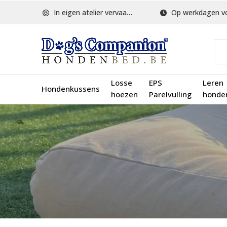
In eigen atelier vervaardigd
Op werkdagen voor 1
Losse
EPS
Leren
Hondenkussens
hoezen
Parelvulling
honde