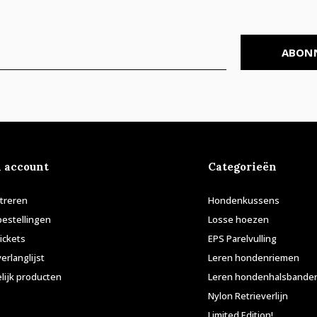
ABON
n account
Categorieën
treren
Hondenkussens
bestellingen
Losse hoezen
tickets
EPS Parelvulling
verlanglijst
Leren hondenriemen
lijk producten
Leren hondenhalsbande
Nylon Retrieverlijn
Limited Edition!