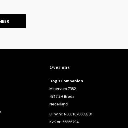
NEER
Over ons
Dog's Companion
Minervum 7382
4817 ZH Breda
Nederland
n
BTW nr: NL001670668B31
KvK nr: 55866794