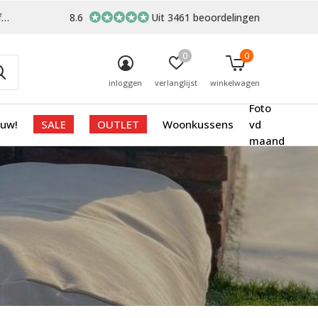
-
8.6
Uit 3461 beoordelingen
0
0
inloggen
verlanglijst
winkelwagen
Foto
euw!
SALE
OUTLET
Woonkussens
vd
maand