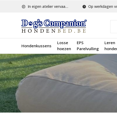
In eigen atelier vervaardigd
Op werkdagen voor 1
Losse
EPS
Leren
Hondenkussens
hoezen
Parelvulling
honde