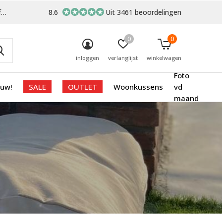
-
8.6
Uit 3461 beoordelingen
0
0
inloggen
verlanglijst
winkelwagen
Foto
euw!
SALE
OUTLET
Woonkussens
vd
maand