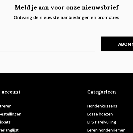
Meld je aan voor onze nieuwsbrief
Ontvang de nieuwste aanbiedingen en promoties
ABON
n account
Categorieën
treren
Hondenkussens
bestellingen
Losse hoezen
tickets
EPS Parelvulling
verlanglijst
Leren hondenriemen