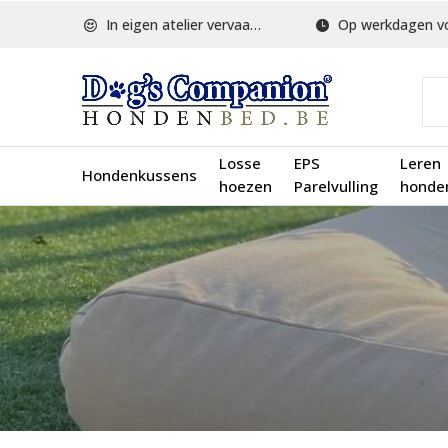
In eigen atelier vervaardigd
Op werkdagen voor 1
Losse
EPS
Leren
Hondenkussens
hoezen
Parelvulling
honde