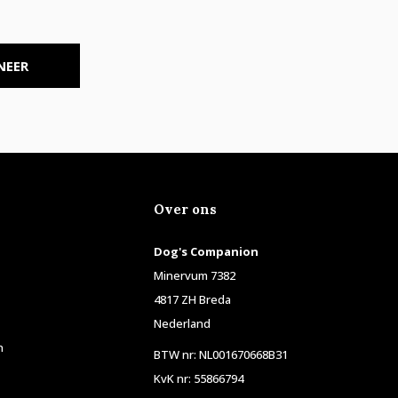
NEER
Over ons
Dog's Companion
Minervum 7382
4817 ZH Breda
Nederland
n
BTW nr: NL001670668B31
KvK nr: 55866794