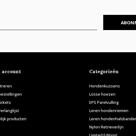
ABON
n account
Categorieën
treren
Hondenkussens
bestellingen
Losse hoezen
tickets
EPS Parelvulling
verlanglijst
Leren hondenriemen
lijk producten
Leren hondenhalsbande
Nylon Retrieverlijn
Limited Edition!