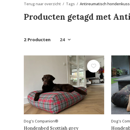
Terug naar overzicht
Tags
Antireumatisch hondenkus
Producten getagd met Ant
2 Producten
Dog's Companion®
Dog's Co
Hondenbed Scottish grey
Hondenb