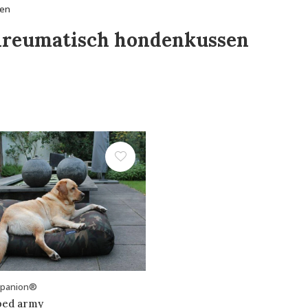
sen
ireumatisch hondenkussen
mpanion®
ed army