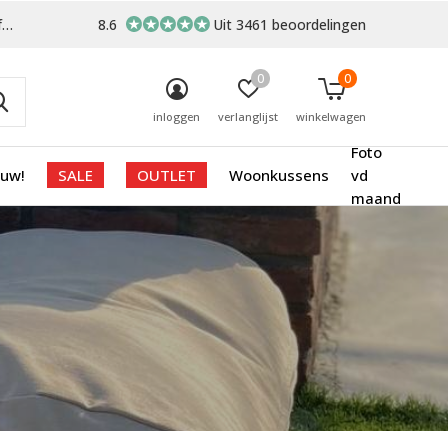
-
8.6
Uit 3461 beoordelingen
0
0
inloggen
verlanglijst
winkelwagen
Foto
euw!
SALE
OUTLET
Woonkussens
vd
maand