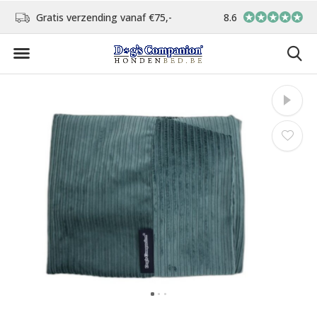
d
Gratis verzending vanaf €75,-
8.6
In eigen atelier ver