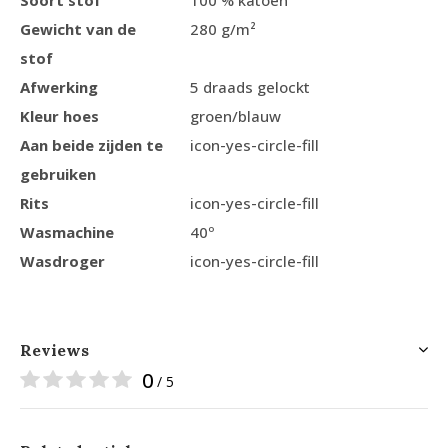
Soort stof
100 % katoen
Gewicht van de
280 g/m²
stof
Afwerking
5 draads gelockt
Kleur hoes
groen/blauw
Aan beide zijden te
icon-yes-circle-fill
gebruiken
Rits
icon-yes-circle-fill
Wasmachine
40º
Wasdroger
icon-yes-circle-fill
Reviews
0
/ 5