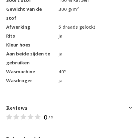
Soort stof
100 % katoen
Gewicht van de
300 g/m²
stof
Afwerking
5 draads gelockt
Rits
ja
Kleur hoes
Aan beide zijden te
ja
gebruiken
Wasmachine
40º
Wasdroger
ja
Reviews
0
/ 5