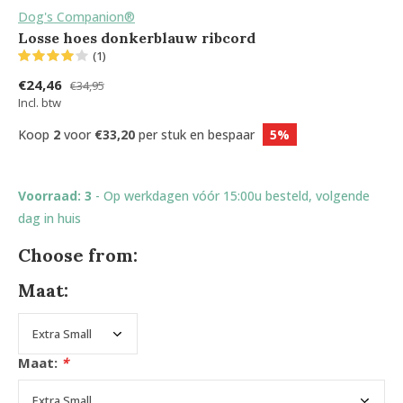
Dog's Companion®
Losse hoes donkerblauw ribcord
(1)
€24,46
€34,95
Incl. btw
Koop
2
voor
€33,20
per stuk en bespaar
5%
Voorraad: 3
- Op werkdagen vóór 15:00u besteld, volgende
dag in huis
Choose from:
Maat:
Maat:
*