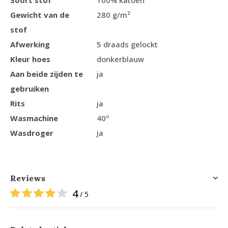
Soort stof
100% katoen
Gewicht van de
280 g/m²
stof
Afwerking
5 draads gelockt
Kleur hoes
donkerblauw
Aan beide zijden te
ja
gebruiken
Rits
ja
Wasmachine
40º
Wasdroger
ja
Reviews
4
/ 5