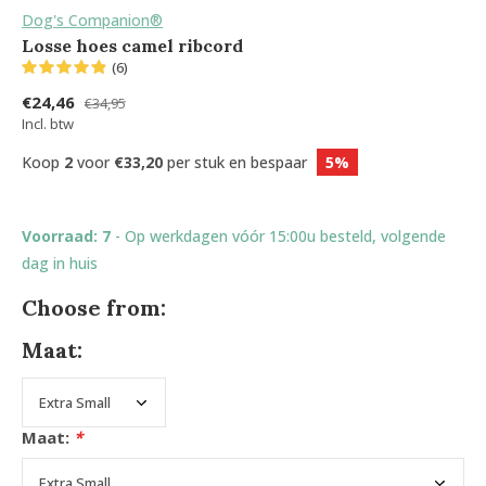
Dog's Companion®
Losse hoes camel ribcord
(6)
€24,46
€34,95
Incl. btw
Koop
2
voor
€33,20
per stuk en bespaar
5%
Voorraad: 7
- Op werkdagen vóór 15:00u besteld, volgende
dag in huis
Choose from:
Maat:
Maat:
*