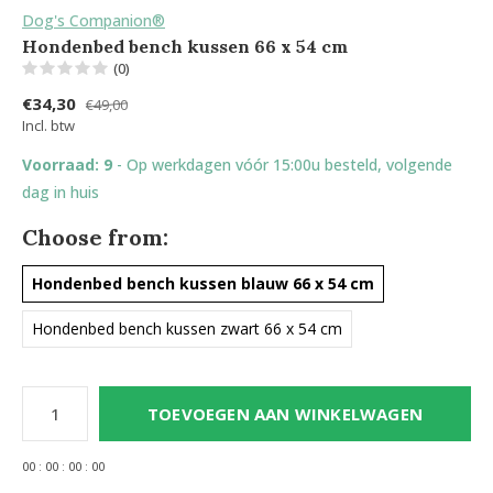
Dog's Companion®
Hondenbed bench kussen 66 x 54 cm
(0)
€34,30
€49,00
Incl. btw
Voorraad: 9
- Op werkdagen vóór 15:00u besteld, volgende
dag in huis
Choose from:
Hondenbed bench kussen blauw 66 x 54 cm
Hondenbed bench kussen zwart 66 x 54 cm
TOEVOEGEN AAN WINKELWAGEN
0
0
:
0
0
:
0
0
:
0
0