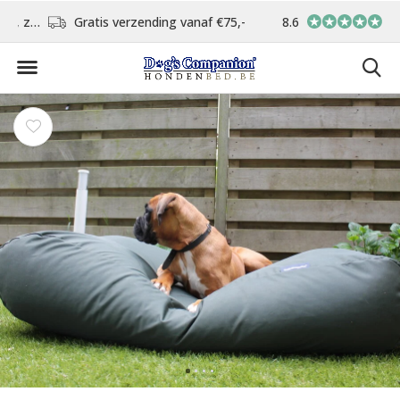
d
Gratis verzending vanaf €75,-
8.6
In eigen atelier ver