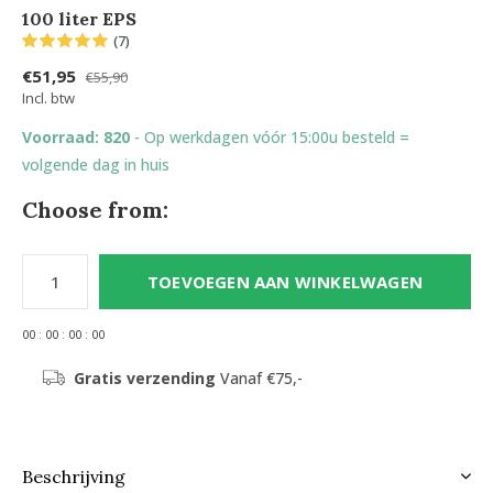
100 liter EPS
(7)
€51,95
€55,90
Incl. btw
Voorraad: 820
- Op werkdagen vóór 15:00u besteld =
volgende dag in huis
Choose from:
TOEVOEGEN AAN WINKELWAGEN
0
0
:
0
0
:
0
0
:
0
0
Gratis verzending
Vanaf €75,-
Beschrijving